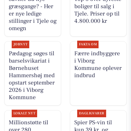
græsgange? - Her
boliger til salg i
er nye ledige
Tjele. Priser op til
stillinger i Tjele og
4.800.000 kr
omegn
JOBNYT
FAKTA OM
Pædagog søges til
Færre indbyggere
barselsvikariat i
i Viborg
Børnehuset
Kommune oplever
Hammershøj med
indbrud
opstart september
2026 i Viborg
Kommune
LOKALT NYT
DAGLIGVARER
Millionstøtte til
Spier PS-vin til
over 280
kun 39 kr. og