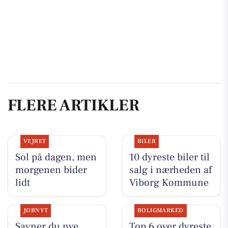
FLERE ARTIKLER
VEJRET
BILER
Sol på dagen, men
10 dyreste biler til
morgenen bider
salg i nærheden af
lidt
Viborg Kommune
JOBNYT
BOLIGMARKED
Savner du nye
Top 6 over dyreste