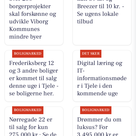
borgerprojekter
Breezer til 10 kr. -
skal forskønne og
Se ugens lokale
udvikle Viborg
tilbud
Kommunes
mindre byer
BOLIGMARKED
DET SKER
Frederiksberg 12
Digital læring og
og 3 andre boliger
IT-
er kommet til salg
informationsmøde
denne uge i Tjele -
r i Tjele i den
se boligerne her.
kommende uge
BOLIGMARKED
BOLIGMARKED
Nørregade 22 er
Drømmer du om
til salg for kun
luksus? For
275.000 kr.: Se de
3.495.000 kr er