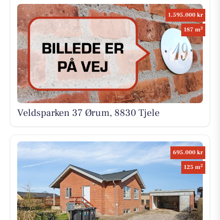
1.595.000 kr
2
187 m
Veldsparken 37 Ørum, 8830 Tjele
695.000 kr
2
125 m