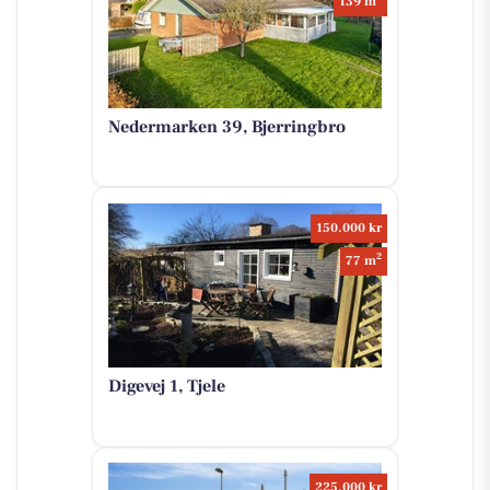
139 m
Nedermarken 39, Bjerringbro
150.000 kr
2
77 m
Digevej 1, Tjele
225.000 kr