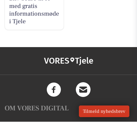
med gratis
informationsmøde
i Tjele
VORES
Tjele
OM VORES DIGITAL
Tilmeld nyhedsbrev
Om os
For annoncører