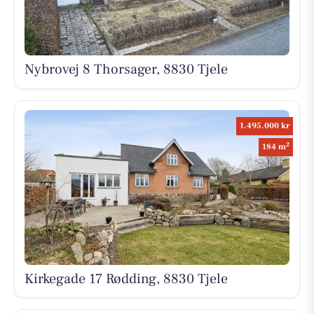
Nybrovej 8 Thorsager, 8830 Tjele
1.495.000 kr
2
184 m
Kirkegade 17 Rødding, 8830 Tjele