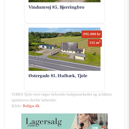
Vindumvej 85, Bjerringbro
295.000 kr
2
115 m
Østergade 81, Hulbæk, Tjele
VORES Tjele overvåger løbende boligmarkedet og artiklen
opdateres derfor løbende.
Kilde:
Boliga.dk