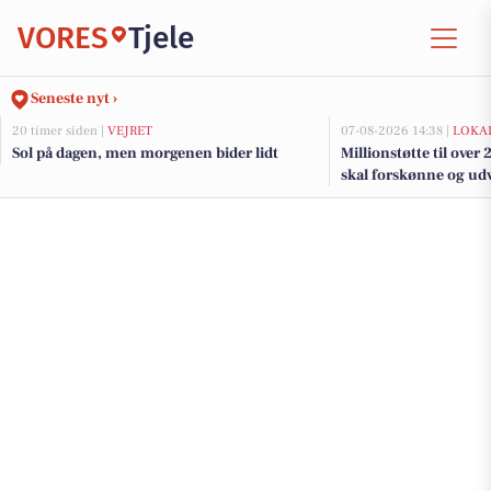
VORES
Tjele
Seneste nyt ›
20 timer siden |
VEJRET
07-08-2026 14:38 |
LOKAL
Sol på dagen, men morgenen bider lidt
Millionstøtte til over
skal forskønne og udv
Kommunes mindre b