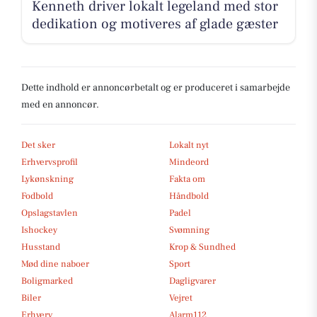
Kenneth driver lokalt legeland med stor
dedikation og motiveres af glade gæster
Dette indhold er annoncørbetalt og er produceret i samarbejde
med en annoncør.
Det sker
Lokalt nyt
Erhvervsprofil
Mindeord
Lykønskning
Fakta om
Fodbold
Håndbold
Opslagstavlen
Padel
Ishockey
Svømning
Husstand
Krop & Sundhed
Mød dine naboer
Sport
Boligmarked
Dagligvarer
Biler
Vejret
Erhverv
Alarm112