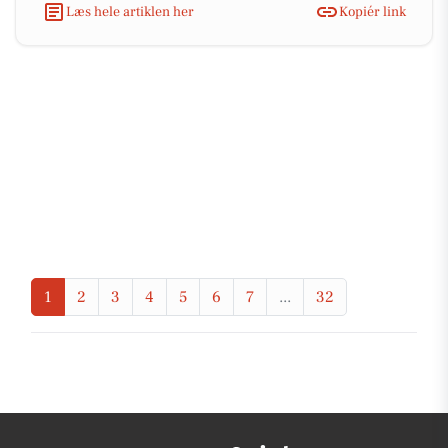
Læs hele artiklen her
Kopiér link
1
2
3
4
5
6
7
...
32