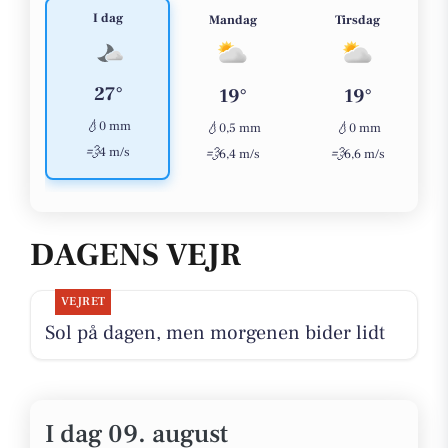
I dag
Mandag
Tirsdag
27°
19°
19°
💧
0 mm
💧
💧
0,5 mm
0 mm
💨
4 m/s
💨
💨
6,4 m/s
6,6 m/s
DAGENS VEJR
VEJRET
Sol på dagen, men morgenen bider lidt
I dag 09. august