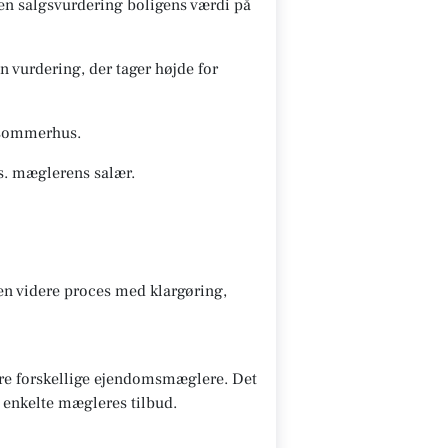
 en salgsvurdering boligens værdi på
 vurdering, der tager højde for
s/sommerhus.
s. mæglerens salær.
den videre proces med klargøring,
lere forskellige ejendomsmæglere. Det
e enkelte mægleres tilbud.