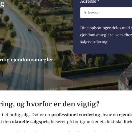
Adresse *
ng
Adresse
Dine oplysninger deles med op
ejendomsmæglere, som efterfø
salgsvurdering.
værdig ejendomsmægler
ing, og hvorfor er den vigtig?
t i et boligsalg. Det er en
professionel vurdering
, hvor en
ejen
 i den
aktuelle salgspris
baseret på boligmarkedets faktiske forh