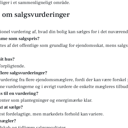
boliger i et sammenligneligt område.
l om salgsvurderinger
sionel vurdering af, hvad din bolig kan sælges for i det nuvære
mme som salgspris?
tes af det offentlige som grundlag for ejendomsskat, mens salgs
sit hus?
forpligtende.
 flere salgsvurderinger?
svurdering fra flere ejendomsmæglere, fordi der kan være forskel
ne vurderingerne og i øvrigt vurdere de enkelte mægleres tilbud
s til en vurdering?
enter som plantegninger og energimærke klar.
t at sælge?
st fordelagtige, men markedets forhold kan variere.
 mægler?
kab og tidligere salgsresultater.