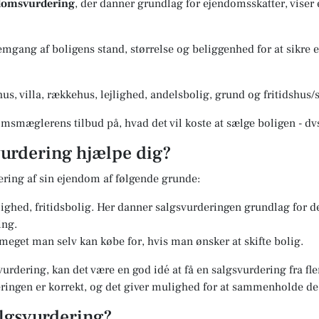
ndomsvurdering
, der danner grundlag for ejendomsskatter, viser
gang af boligens stand, størrelse og beliggenhed for at sikre en
us, villa, rækkehus, lejlighed, andelsbolig, grund og fritidshu
msmæglerens tilbud på, hvad det vil koste at sælge boligen - dv
urdering hjælpe dig?
ering af sin ejendom af følgende grunde:
jlighed, fritidsbolig. Her danner salgsvurderingen grundlag for 
ing.
 meget man selv kan købe for, hvis man ønsker at skifte bolig.
vurdering, kan det være en god idé at få en salgsvurdering fra f
deringen er korrekt, og det giver mulighed for at sammenholde d
lgsvurdering?