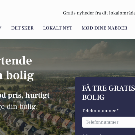
Gratis nyheder fra
dit
lokalområde
V
DET SKER
LOKALT NYT
MØD DINE NABOER
gtende
n bolig
FÅ TRE GRATI
d pris, hurtigt
BOLIG
ge din bolig.
Telefonnummer *