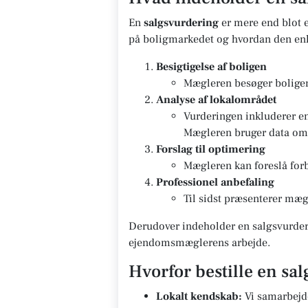
En
salgsvurdering
er mere end blot e
på boligmarkedet og hvordan den enk
Besigtigelse af boligen
Mægleren besøger boligen 
Analyse af lokalområdet
Vurderingen inkluderer e
Mægleren bruger data om g
Forslag til optimering
Mægleren kan foreslå forb
Professionel anbefaling
Til sidst præsenterer mægl
Derudover indeholder en salgsvurderi
ejendomsmæglerens arbejde.
Hvorfor bestille en sa
Lokalt kendskab:
Vi samarbejd