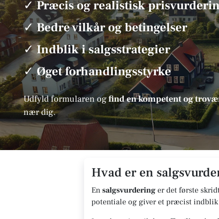
✓
Præcis og realistisk prisvurderi
✓
Bedre vilkår og betingelser
✓
Indblik i salgsstrategier
✓
Øget forhandlingsstyrke
Udfyld formularen og
find en kompetent og tro
nær dig.
Hvad er en salgsvurder
En
salgsvurdering
er det første skrid
potentiale og giver et præcist indblik