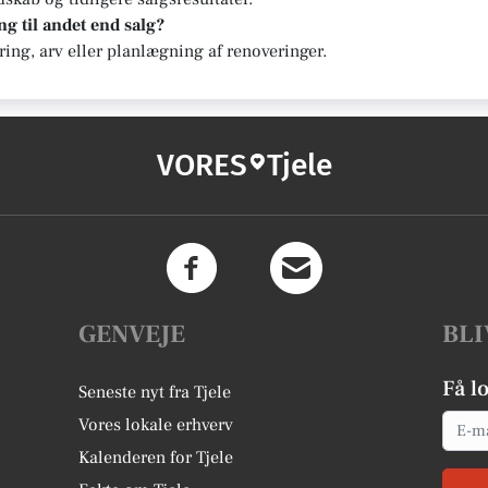
g til andet end salg?
ering, arv eller planlægning af renoveringer.
VORES
Tjele
GENVEJE
BLI
Få l
Seneste nyt fra Tjele
Email
Vores lokale erhverv
Kalenderen for Tjele