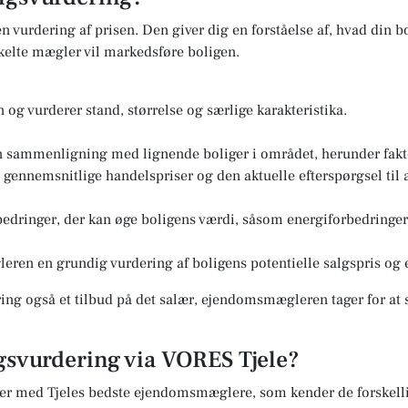
n vurdering af prisen. Den giver dig en forståelse af, hvad din bo
elte mægler vil markedsføre boligen.
og vurderer stand, størrelse og særlige karakteristika.
n sammenligning med lignende boliger i området, herunder fakto
ennemsnitlige handelspriser og den aktuelle efterspørgsel til a
edringer, der kan øge boligens værdi, såsom energiforbedringer 
eren en grundig vurdering af boligens potentielle salgspris og e
ng også et tilbud på det salær, ejendomsmægleren tager for at s
lgsvurdering via VORES Tjele?
er med Tjeles bedste ejendomsmæglere, som kender de forskelli