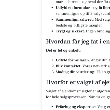
markedstrends og hvad der får di
Udfyld én formular - og få fle
sammenligne op til 3 salgsvurd
Sammenlign salæret:
Med salg
bedste og billigste mægler.
Trygt og sikkert:
Ingen bindinge
Hvordan får jeg fat i e
Det er let og enkelt:
Udfyld formularen:
Angiv din a
Bliv kontaktet:
Vores netværk af
Modtag din vurdering:
Få en gr
Hvorfor er valget af e
Valget af ejendomsmægler er afgørend
for hele salgsprocessen. Når du vælg
Erfaring og ekspertise:
Vælg en