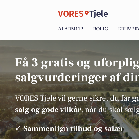
VORES
Tjele
ALARM112
BOLIG
ERHVER
Få 3 gratis og uforpli
salgvurderinger af di
VORES Tjele vil gerne sikre, du får
go
salg og gode vilkår
, når du skal sæl
✓
Sammenlign tilbud og salær