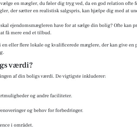
t vælge en mægler, du føler dig tryg ved, da en god relation ofte f
er, der sætter en realistisk salgspris, kan hjælpe dig med at u
kal ejendomsmægleren have for at sælge din bolig? Ofte kan pri
at få mere end et tilbud.
i en eller flere lokale og kvalificerede mæglere, der kan give en
g.
igs værdi?
ringen af din boligs værdi. De vigtigste inkluderer:
rtmuligheder og andre faciliteter.
renoveringer og behov for forbedringer.
ence i området.