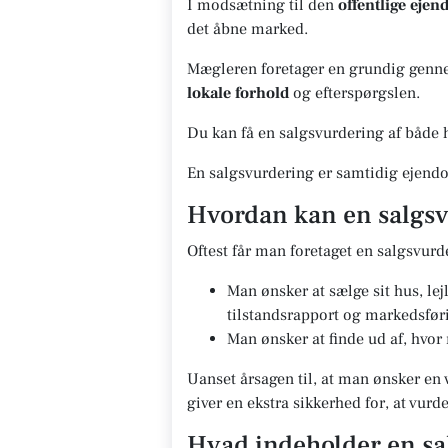
I modsætning til den
offentlige eje
det åbne marked.
Mægleren foretager en grundig gennem
lokale forhold
og efterspørgslen.
Du kan få en salgsvurdering af både h
En salgsvurdering er samtidig ejendo
Hvordan kan en salgsv
Oftest får man foretaget en salgsvurd
Man ønsker at sælge sit hus, le
tilstandsrapport og markedsfør
Man ønsker at finde ud af, hvor
Uanset årsagen til, at man ønsker en 
giver en ekstra sikkerhed for, at vur
Hvad indeholder en sa