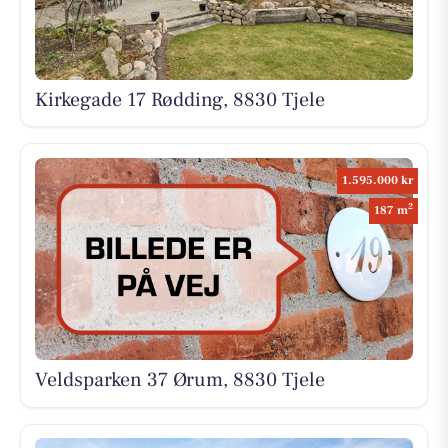
Kirkegade 17 Rødding, 8830 Tjele
1.595.000 kr
2
187 m
Veldsparken 37 Ørum, 8830 Tjele