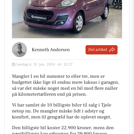
Kenneth Andersen
Del artikel
Lørdag d. 15. jun. 2024 - kl. 12:27
Mangler I en bil nummer to eller tre, men er
budgettet ikke lige til endnu mere luksus i garagen,
så var det måske noget med en bil med flere nuller
på kilometertælleren end på prisen.
Vi har samlet de 10 billigste biler til salg i Tjele
netop nu. De mangler måske lidt i udstyr og
komfort, men til gengæld har de oplevet meget.
Den billigste bil koster 22.900 kroner, mens den
næstbilligste kan erhverves for 29.900 kroner.