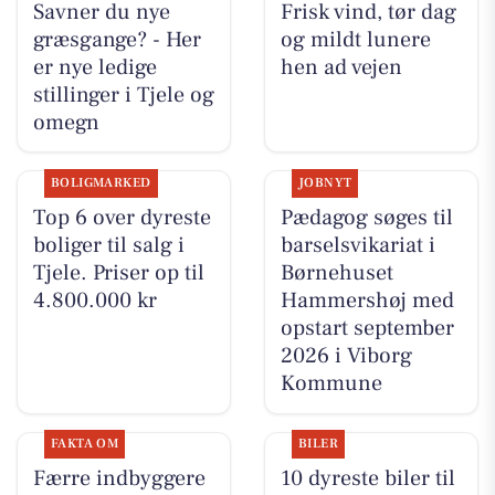
Savner du nye
Frisk vind, tør dag
græsgange? - Her
og mildt lunere
er nye ledige
hen ad vejen
stillinger i Tjele og
omegn
BOLIGMARKED
JOBNYT
Top 6 over dyreste
Pædagog søges til
boliger til salg i
barselsvikariat i
Tjele. Priser op til
Børnehuset
4.800.000 kr
Hammershøj med
opstart september
2026 i Viborg
Kommune
FAKTA OM
BILER
Færre indbyggere
10 dyreste biler til