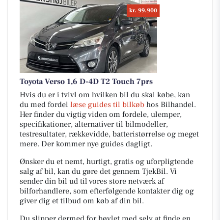
kr. 99.900
Toyota Verso 1,6 D-4D T2 Touch 7prs
Hvis du er i tvivl om hvilken bil du skal købe, kan
du med fordel
læse guides til bilkøb
hos Bilhandel.
Her finder du vigtig viden om fordele, ulemper,
specifikationer, alternativer til bilmodeller,
testresultater, rækkevidde, batteristørrelse og meget
mere. Der kommer nye guides dagligt.
Ønsker du et nemt, hurtigt, gratis og uforpligtende
salg af bil, kan du gøre det gennem TjekBil. Vi
sender din bil ud til vores store netværk af
bilforhandlere, som efterfølgende kontakter dig og
giver dig et tilbud om køb af din bil.
Du slipper dermed for bøvlet med selv at finde en