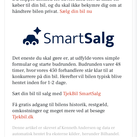
køber til din bil, og du skal ikke bekymre dig om at
håndtere bilen privat.
Sælg din bil nu
Det eneste du skal gøre er, at udfylde vores simple
formular og starte budrunden. Budrunden varer 48
timer, hvor vores 450 forhandlere står klar til at
konkurrere på din bil. Herefter vil bilen typisk blive
hentet inden for 1-2 dage.
Sæt din bil til salg med
TjekBil SmartSalg
Få gratis adgang til bilens historik, restgæld,
omkostninger og meget mere ved at besøge
Tjekbil.dk
Denne artikel er skrevet af Kenneth Andersen og data er
automatisk hentet fra eksterne kilder, herunder Bilhandel.