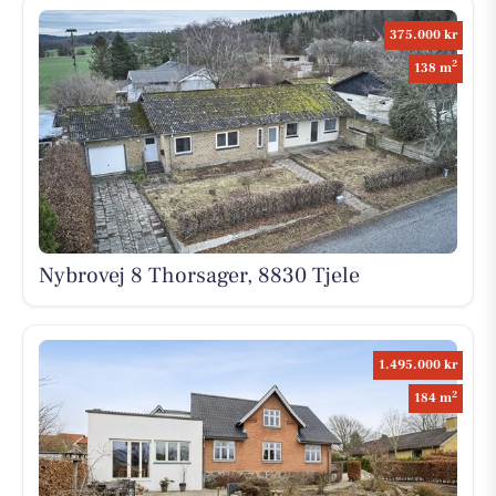
375.000 kr
2
138 m
Nybrovej 8 Thorsager, 8830 Tjele
1.495.000 kr
2
184 m