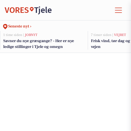
VORES
Tjele
Seneste nyt ›
1 time siden |
JOBNYT
7 timer siden |
VEJRET
Savner du nye græsgange? - Her er nye
Frisk vind, tør dag o
ledige stillinger i Tjele og omegn
vejen