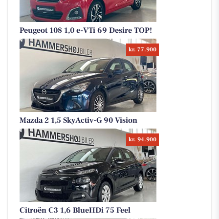
Peugeot 108 1,0 e-VTi 69 Desire TOP!
kr. 77.900
Mazda 2 1,5 SkyActiv-G 90 Vision
kr. 94.900
Citroën C3 1,6 BlueHDi 75 Feel