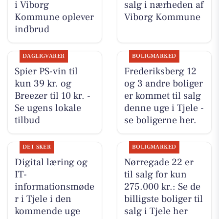
i Viborg
salg i nærheden af
Kommune oplever
Viborg Kommune
indbrud
DAGLIGVARER
BOLIGMARKED
Spier PS-vin til
Frederiksberg 12
kun 39 kr. og
og 3 andre boliger
Breezer til 10 kr. -
er kommet til salg
Se ugens lokale
denne uge i Tjele -
tilbud
se boligerne her.
DET SKER
BOLIGMARKED
Digital læring og
Nørregade 22 er
IT-
til salg for kun
informationsmøde
275.000 kr.: Se de
r i Tjele i den
billigste boliger til
kommende uge
salg i Tjele her