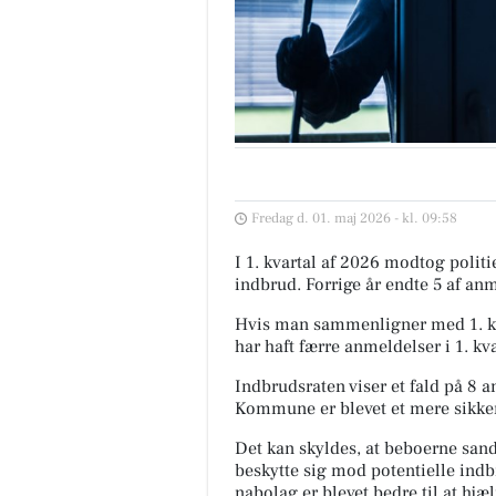
Fredag d. 01. maj 2026 - kl. 09:58
I 1. kvartal af 2026 modtog poli
indbrud. Forrige år endte 5 af anm
Hvis man sammenligner med 1. kv
har haft færre anmeldelser i 1. kva
Indbrudsraten viser et fald på 8 a
Kommune er blevet et mere sikkert
Det kan skyldes, at beboerne sands
beskytte sig mod potentielle indb
nabolag er blevet bedre til at hjæl