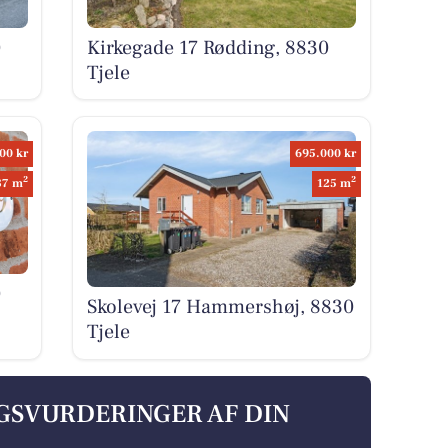
0
Kirkegade 17 Rødding, 8830
Tjele
00 kr
695.000 kr
2
2
87 m
125 m
0
Skolevej 17 Hammershøj, 8830
Tjele
LGSVURDERINGER AF DIN