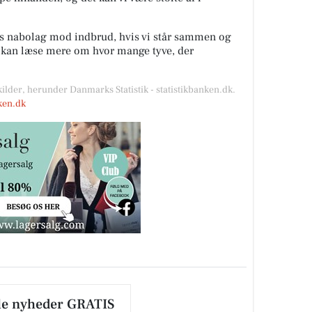
es nabolag mod indbrud, hvis vi står sammen og
u kan læse mere om hvor mange tyve, der
kilder, herunder Danmarks Statistik - statistikbanken.dk.
nken.dk
le nyheder GRATIS