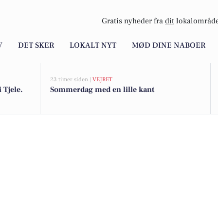
Gratis nyheder fra
dit
lokalområde
V
DET SKER
LOKALT NYT
MØD DINE NABOER
23 timer siden |
VEJRET
i Tjele.
Sommerdag med en lille kant