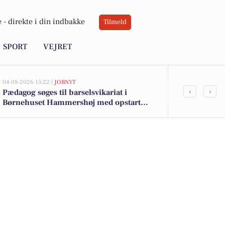
 -
direkte i din indbakke
Tilmeld
SPORT
VEJRET
04-08-2026 15:22 |
JOBNYT
02-08-2026 16:04
‹
›
Pædagog søges til barselsvikariat i
Spier PS-vin 
Børnehuset Hammershøj med opstart
10 kr. - Se u
september 2026 i Viborg Kommune