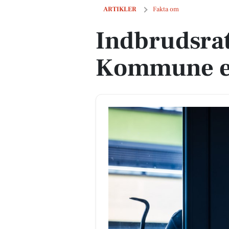
Indbrudsraten i Viborg Kommune er fa
ARTIKLER
Fakta om
Indbrudsrat
Kommune er