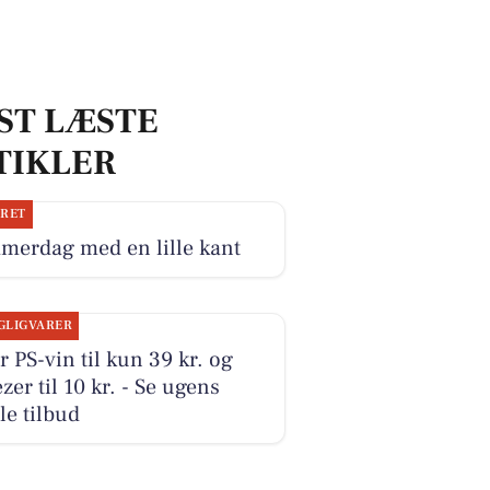
ST LÆSTE
TIKLER
JRET
merdag med en lille kant
GLIGVARER
r PS-vin til kun 39 kr. og
zer til 10 kr. - Se ugens
le tilbud