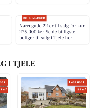
BOLIGMARKED
Nørregade 22 er til salg for kun
275.000 kr.: Se de billigste
boliger til salg i Tjele her
G I TJELE
00 kr
1.495.000 kr
2
2
38 m
184 m