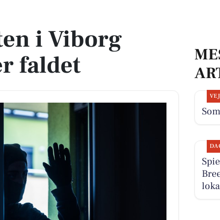
ldet
en i Viborg
ME
 faldet
AR
VE
Som
DA
Spie
Bree
loka