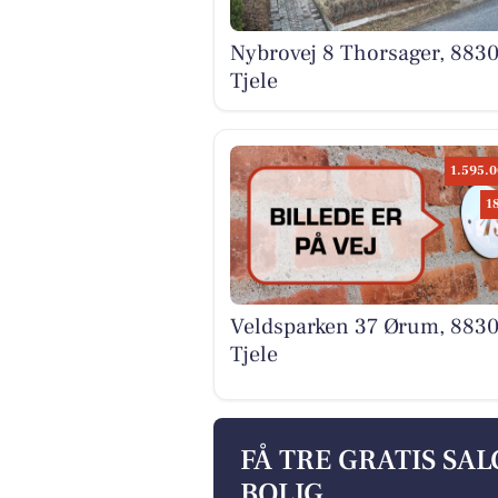
Nybrovej 8 Thorsager, 883
Tjele
1.595.0
1
Veldsparken 37 Ørum, 883
Tjele
FÅ TRE GRATIS SA
BOLIG