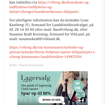
kan indstilles via
https://viborg.dk/demokrati-og-
indflydelse/indflydelse-og-
debat/viborger/landdistrikternes-ildsjaele/
.
For yderligere information kan du kontakte Lone
Kastberg (V), formand for Landdistriktsudvalget, på
tlf. 28 14 43 80 eller mail: lkas@viborg.dk, eller
Susanne Kraft Kvorning, formand for VibLand, på
mail: susannekraft@vibland.dk.
https://viborg.dk/om-kommunen/nyheder-og-
presse/nyheder/hvem-fortjener-aarets-ildsjaelepris-i-
viborg-kommunes-landdistrikter-14983330/
Kilde: Viborg Kommune