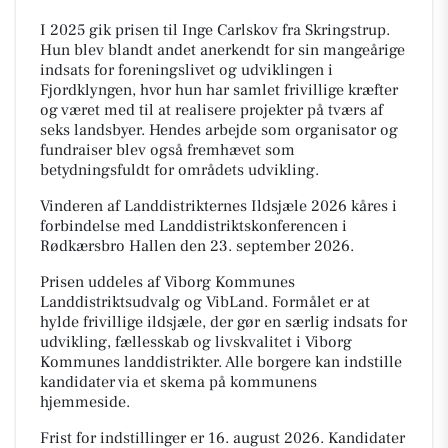
I 2025 gik prisen til Inge Carlskov fra Skringstrup.
Hun blev blandt andet anerkendt for sin mangeårige
indsats for foreningslivet og udviklingen i
Fjordklyngen, hvor hun har samlet frivillige kræfter
og været med til at realisere projekter på tværs af
seks landsbyer. Hendes arbejde som organisator og
fundraiser blev også fremhævet som
betydningsfuldt for områdets udvikling.
Vinderen af Landdistrikternes Ildsjæle 2026 kåres i
forbindelse med Landdistriktskonferencen i
Rødkærsbro Hallen den 23. september 2026.
Prisen uddeles af Viborg Kommunes
Landdistriktsudvalg og VibLand. Formålet er at
hylde frivillige ildsjæle, der gør en særlig indsats for
udvikling, fællesskab og livskvalitet i Viborg
Kommunes landdistrikter. Alle borgere kan indstille
kandidater via et skema på kommunens
hjemmeside.
Frist for indstillinger er 16. august 2026. Kandidater