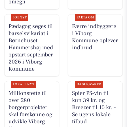
omegn
JOBNYT
FAKTA OM
Pædagog søges til
Færre indbyggere
barselsvikariat i
i Viborg
Børnehuset
Kommune oplever
Hammershøj med
indbrud
opstart september
2026 i Viborg
Kommune
LOKALT NYT
DAGLIGVARER
Millionstøtte til
Spier PS-vin til
over 280
kun 39 kr. og
borgerprojekter
Breezer til 10 kr. -
skal forskønne og
Se ugens lokale
udvikle Viborg
tilbud