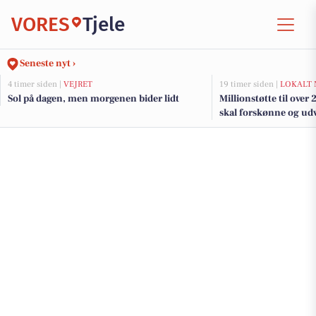
VORES
Tjele
Seneste nyt ›
4 timer siden |
VEJRET
19 timer siden |
LOKALT 
Sol på dagen, men morgenen bider lidt
Millionstøtte til over
skal forskønne og udv
Kommunes mindre b