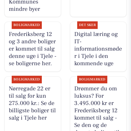
Kommunes
mindre byer
BOLIGMARKED
DET SKER
Frederiksberg 12
Digital læring og
og 3 andre boliger
IT-
er kommet til salg
informationsmøde
denne uge i Tjele -
r i Tjele i den
se boligerne her.
kommende uge
BOLIGMARKED
BOLIGMARKED
Nørregade 22 er
Drømmer du om
til salg for kun
luksus? For
275.000 kr.: Se de
3.495.000 kr er
billigste boliger til
Frederiksberg 12
salg i Tjele her
kommet til salg -
Se den og de