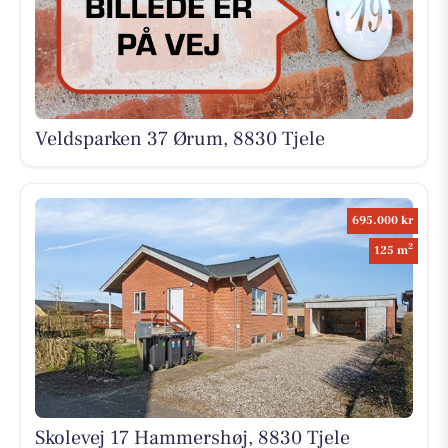
Veldsparken 37 Ørum, 8830 Tjele
695.000 kr
2
125 m
Skolevej 17 Hammershøj, 8830 Tjele