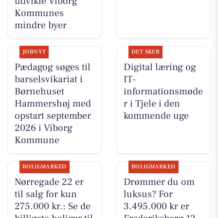
udvikle Viborg
Kommunes
mindre byer
JOBNYT
DET SKER
Pædagog søges til
Digital læring og
barselsvikariat i
IT-
Børnehuset
informationsmøde
Hammershøj med
r i Tjele i den
opstart september
kommende uge
2026 i Viborg
Kommune
BOLIGMARKED
BOLIGMARKED
Nørregade 22 er
Drømmer du om
til salg for kun
luksus? For
275.000 kr.: Se de
3.495.000 kr er