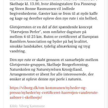
Skelhøje kl. 13.00, hvor åbningstalere Eva Pinnerup
og Steen Bonne Rasmussen vil indlede
begivenhederne. Gæster kan se frem til at nyde kaffe
og kage og derefter opleve den nye rute i sin helhed.
Gletsjerruten er en del af det spændende koncept
"Hærvejens Perler", som omfatter dagsture på
mellem 4 til 25 km. Ruten er certificeret af European
Ramblers Association og byder på høj kvalitet,
smukke landskaber, tydelig afmærkning og tryg
vandring.
Den nye rute er skabt gennem et samarbejde mellem
Gletsjerrute-gruppen, Skelhøje Borgerforening,
Naturskolen og Naturstyrelsen Kronjylland.
Arrangementet er åbent for alle interesserede, der
ønsker at opleve denne nye perle i naturen.
https://viborg.dk/om-kommunen/nyheder-og-
presse/nyheder/ny-certificeret-haervejen-vandrerute-
aabner-i-skelhoeje/
Kilde: Viborg Kommune