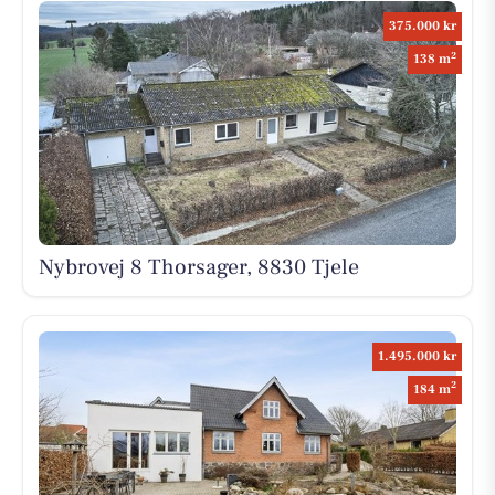
375.000 kr
2
138 m
Nybrovej 8 Thorsager, 8830 Tjele
1.495.000 kr
2
184 m