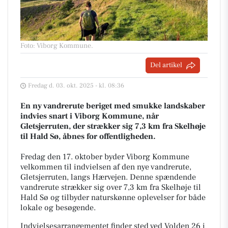
Foto: Viborg Kommune
.
Del artikel
Fredag d. 03. okt. 2025 - kl. 08:36
En ny vandrerute beriget med smukke landskaber
indvies snart i Viborg Kommune, når
Gletsjerruten, der strækker sig 7,3 km fra Skelhøje
til Hald Sø, åbnes for offentligheden.
Fredag den 17. oktober byder Viborg Kommune
velkommen til indvielsen af den nye vandrerute,
Gletsjerruten, langs Hærvejen. Denne spændende
vandrerute strækker sig over 7,3 km fra Skelhøje til
Hald Sø og tilbyder naturskønne oplevelser for både
lokale og besøgende.
Indvielsesarrangementet finder sted ved Volden 26 i