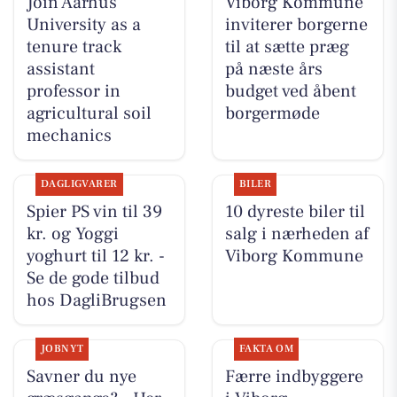
Join Aarhus
Viborg Kommune
University as a
inviterer borgerne
tenure track
til at sætte præg
assistant
på næste års
professor in
budget ved åbent
agricultural soil
borgermøde
mechanics
DAGLIGVARER
BILER
Spier PS vin til 39
10 dyreste biler til
kr. og Yoggi
salg i nærheden af
yoghurt til 12 kr. -
Viborg Kommune
Se de gode tilbud
hos DagliBrugsen
JOBNYT
FAKTA OM
Savner du nye
Færre indbyggere