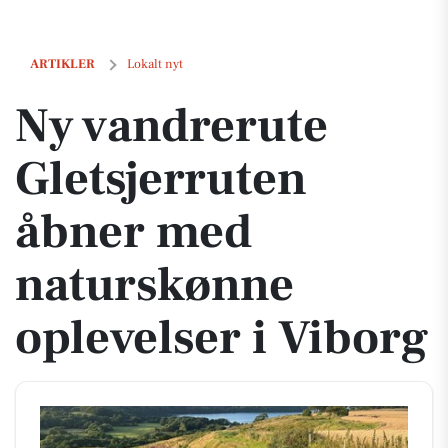
Ny vandrerute Gletsjerruten åbner med naturskønne oplevelser i Vib
ARTIKLER
Lokalt nyt
Ny vandrerute
Gletsjerruten
åbner med
naturskønne
oplevelser i Viborg