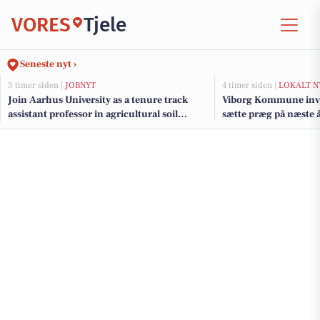
VORES
Tjele
Seneste nyt ›
3 timer siden |
JOBNYT
4 timer siden |
LOKALT N
Join Aarhus University as a tenure track
Viborg Kommune invit
assistant professor in agricultural soil
sætte præg på næste 
mechanics
borgermøde