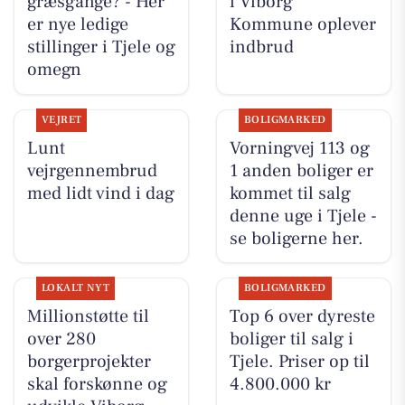
græsgange? - Her
i Viborg
er nye ledige
Kommune oplever
stillinger i Tjele og
indbrud
omegn
VEJRET
BOLIGMARKED
Lunt
Vorningvej 113 og
vejrgennembrud
1 anden boliger er
med lidt vind i dag
kommet til salg
denne uge i Tjele -
se boligerne her.
LOKALT NYT
BOLIGMARKED
Millionstøtte til
Top 6 over dyreste
over 280
boliger til salg i
borgerprojekter
Tjele. Priser op til
skal forskønne og
4.800.000 kr