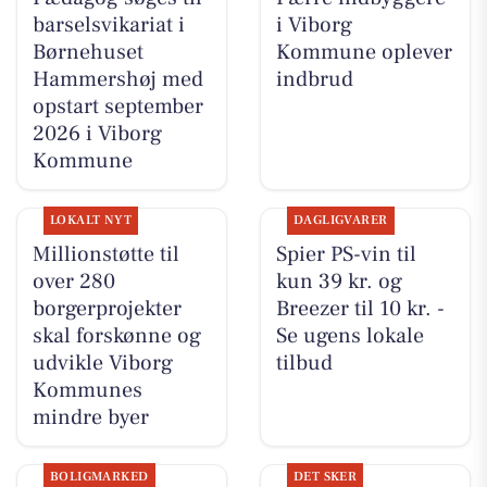
barselsvikariat i
i Viborg
Børnehuset
Kommune oplever
Hammershøj med
indbrud
opstart september
2026 i Viborg
Kommune
LOKALT NYT
DAGLIGVARER
Millionstøtte til
Spier PS-vin til
over 280
kun 39 kr. og
borgerprojekter
Breezer til 10 kr. -
skal forskønne og
Se ugens lokale
udvikle Viborg
tilbud
Kommunes
mindre byer
BOLIGMARKED
DET SKER