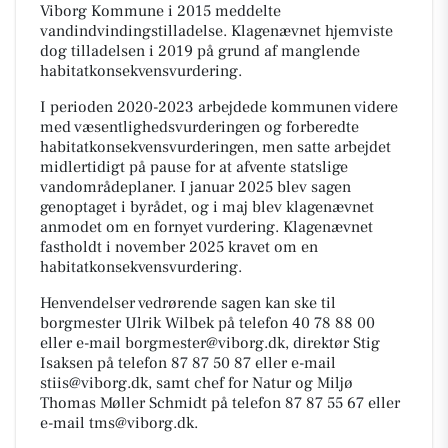
Viborg Kommune i 2015 meddelte
vandindvindingstilladelse. Klagenævnet hjemviste
dog tilladelsen i 2019 på grund af manglende
habitatkonsekvensvurdering.
I perioden 2020-2023 arbejdede kommunen videre
med væsentlighedsvurderingen og forberedte
habitatkonsekvensvurderingen, men satte arbejdet
midlertidigt på pause for at afvente statslige
vandområdeplaner. I januar 2025 blev sagen
genoptaget i byrådet, og i maj blev klagenævnet
anmodet om en fornyet vurdering. Klagenævnet
fastholdt i november 2025 kravet om en
habitatkonsekvensvurdering.
Henvendelser vedrørende sagen kan ske til
borgmester Ulrik Wilbek på telefon 40 78 88 00
eller e-mail borgmester@viborg.dk, direktør Stig
Isaksen på telefon 87 87 50 87 eller e-mail
stiis@viborg.dk, samt chef for Natur og Miljø
Thomas Møller Schmidt på telefon 87 87 55 67 eller
e-mail tms@viborg.dk.