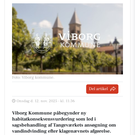
Foto: Viborg kommune
.
Del artikel
Onsdag d. 12. nov. 2025 - kl. 11:36
Viborg Kommune påbegynder ny
habitatkonsekvensvurdering som led i
sagsbehandling af Tangeværkets ansøgning om
vandindvinding efter klagenævnets afgørelse.