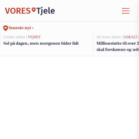
VORES
Tjele
Seneste nyt ›
5 timer siden |
VEJRET
20 timer siden |
LOKALT 
Sol på dagen, men morgenen bider lidt
Millionstøtte til over
skal forskønne og udv
Kommunes mindre b