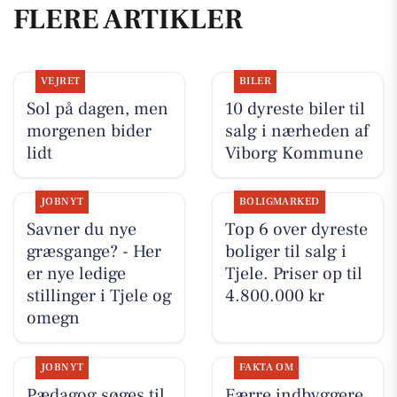
FLERE ARTIKLER
VEJRET
BILER
Sol på dagen, men
10 dyreste biler til
morgenen bider
salg i nærheden af
lidt
Viborg Kommune
JOBNYT
BOLIGMARKED
Savner du nye
Top 6 over dyreste
græsgange? - Her
boliger til salg i
er nye ledige
Tjele. Priser op til
stillinger i Tjele og
4.800.000 kr
omegn
JOBNYT
FAKTA OM
Pædagog søges til
Færre indbyggere