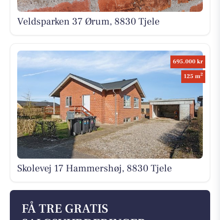
Veldsparken 37 Ørum, 8830 Tjele
695.000 kr
2
125 m
Skolevej 17 Hammershøj, 8830 Tjele
FÅ TRE GRATIS