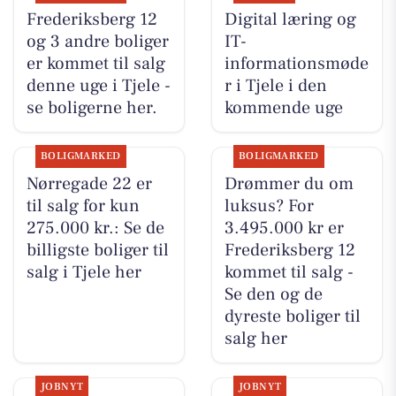
Frederiksberg 12
Digital læring og
og 3 andre boliger
IT-
er kommet til salg
informationsmøde
denne uge i Tjele -
r i Tjele i den
se boligerne her.
kommende uge
BOLIGMARKED
BOLIGMARKED
Nørregade 22 er
Drømmer du om
til salg for kun
luksus? For
275.000 kr.: Se de
3.495.000 kr er
billigste boliger til
Frederiksberg 12
salg i Tjele her
kommet til salg -
Se den og de
dyreste boliger til
salg her
JOBNYT
JOBNYT