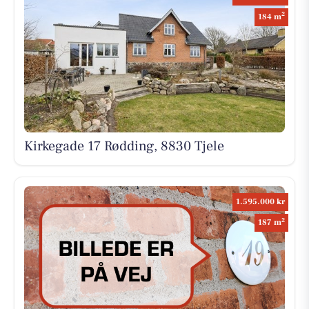
2
184 m
Kirkegade 17 Rødding, 8830 Tjele
1.595.000 kr
2
187 m