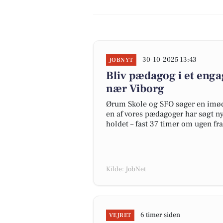
30-10-2025 13:43
JOBNYT
Bliv pædagog i et eng
nær Viborg
Ørum Skole og SFO søger en imø
en af vores pædagoger har søgt n
holdet – fast 37 timer om ugen fra
Kilde: JobNet
6 timer siden
VEJRET