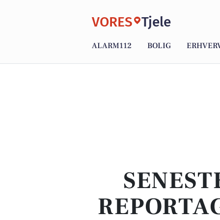
VORES
Tjele
ALARM112
BOLIG
ERHVER
SENEST
REPORTAG