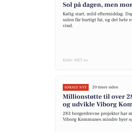
Sol på dagen, men mor
Kølig start, mild eftermiddag. D
solen får hurtigt fat, og det hele
vind.
Kilde: MET.no
20 timer siden
LOKALT NYT
Millionstøtte til over
og udvikle Viborg Ko
283 borgerdrevne projekter har mo
Viborg Kommunes mindre byer og 