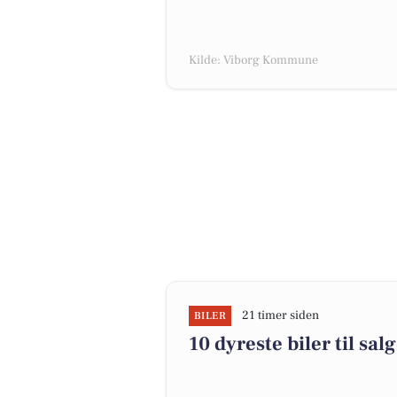
Kilde: Viborg Kommune
21 timer siden
BILER
10 dyreste biler til s