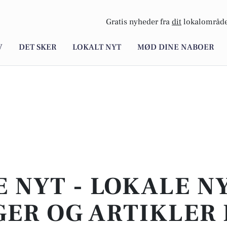
Gratis nyheder fra
dit
lokalområde
V
DET SKER
LOKALT NYT
MØD DINE NABOER
E NYT - LOKALE N
ER OG ARTIKLER 