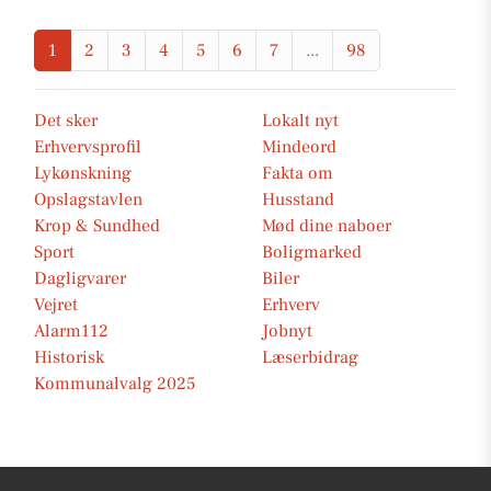
1
2
3
4
5
6
7
...
98
Det sker
Lokalt nyt
Erhvervsprofil
Mindeord
Lykønskning
Fakta om
Opslagstavlen
Husstand
Krop & Sundhed
Mød dine naboer
Sport
Boligmarked
Dagligvarer
Biler
Vejret
Erhverv
Alarm112
Jobnyt
Historisk
Læserbidrag
Kommunalvalg 2025