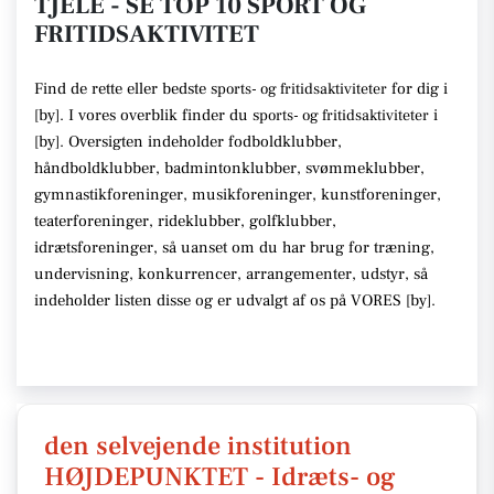
TJELE - SE TOP 10 SPORT OG
FRITIDSAKTIVITET
Find de rette
eller bedste s
for dig i
ports- og fritidsaktiviteter
[
by
]. I vores overblik finder du
s
i
ports- og fritidsaktiviteter
[
by
].
Oversigten indeholder fodboldklubber,
håndboldklubber, badmintonklubber, svømmeklubber,
gymnastikforeninger, musikforeninger, kunstforeninger,
teaterforeninger, rideklubber, golfklubber,
idrætsforeninger
, så uanset om du har brug for træning,
undervisning, konkurrencer, arrangementer, udstyr
, så
indeholder listen disse
og er udvalgt af os på VORES [
by
]
.
den selvejende institution
HØJDEPUNKTET - Idræts- og