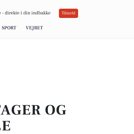
 -
direkte i din indbakke
Tilmeld
SPORT
VEJRET
TAGER OG
LE