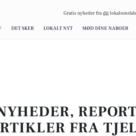
Gratis nyheder fra
dit
lokalområde
V
DET SKER
LOKALT NYT
MØD DINE NABOER
NYHEDER, REPOR
RTIKLER FRA TJE